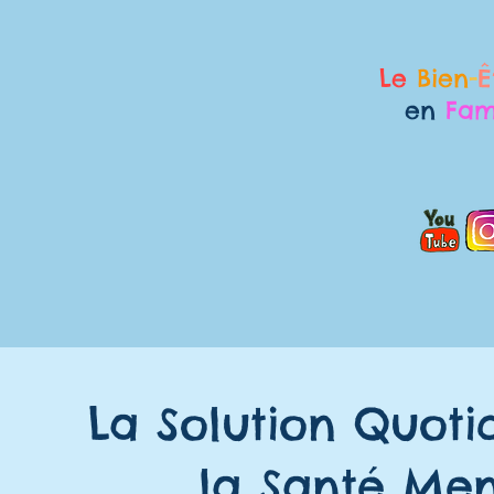
Le
Bien
-
Ê
en
Fam
La Solution Quoti
la Santé Men