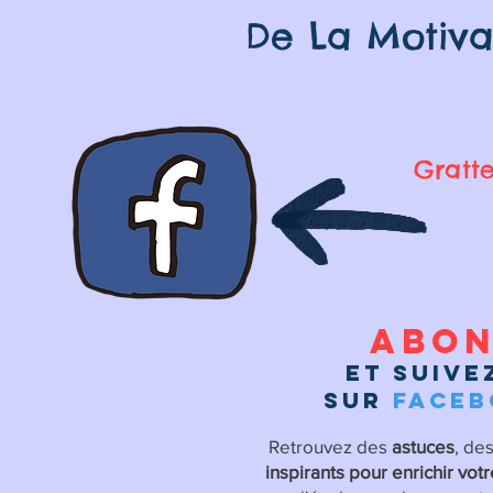
De La Motiva
Gratte
Abon
et suive
sur
face
Retrouvez des
astuces
, de
inspirants pour enrichir vot