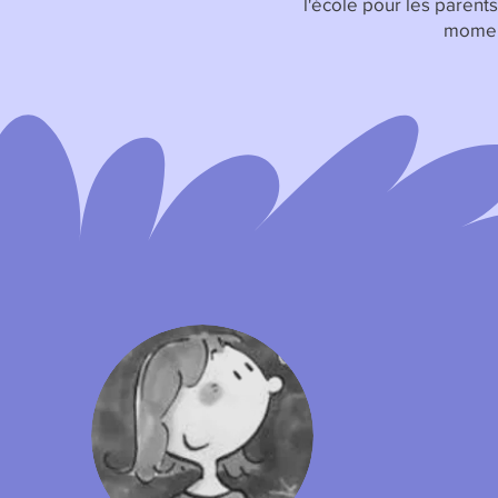
l'école pour les parent
moment